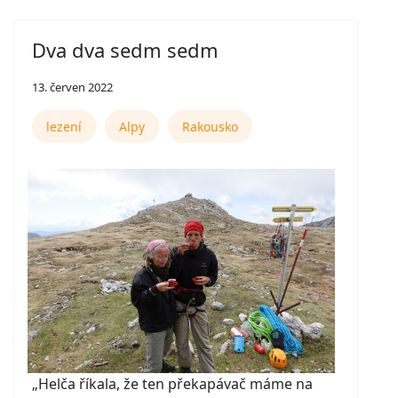
Dva dva sedm sedm
13. červen 2022
lezení
Alpy
Rakousko
„Helča říkala, že ten překapávač máme na