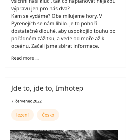
všichni naši kluci, tak co naplánovat nějakou
výpravu jen pro nás dva?
Kam se vydáme? Oba milujeme hory. V
Pyrenejích se nám líbilo. Je to pohoří
dostatečně dlouhé, aby uspokojilo touhu po
pořádném zážitku, a vede od moře až k
oceánu. Začali jsme sbírat informace.
Read more …
Jde to, jde to, Imhotep
7. červenec 2022
lezení
Česko