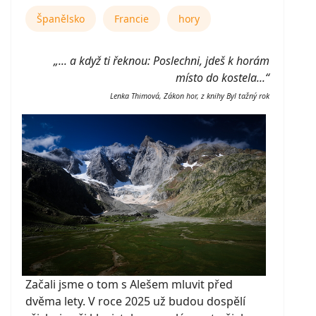
Španělsko
Francie
hory
„... a když ti řeknou: Poslechni, jdeš k horám
místo do kostela...“
Lenka Thimová, Zákon hor, z knihy Byl tažný rok
Začali jsme o tom s Alešem mluvit před
dvěma lety. V roce 2025 už budou dospělí