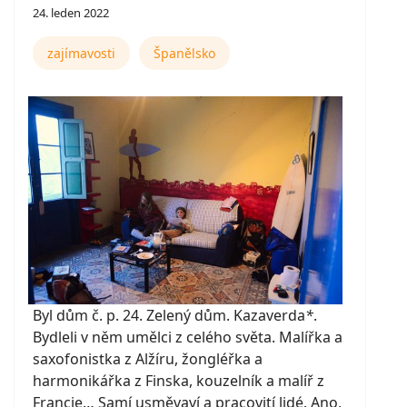
24. leden 2022
zajímavosti
Španělsko
Byl dům č. p. 24. Zelený dům. Kazaverda
*
.
Bydleli v něm umělci z celého světa. Malířka a
saxofonistka z Alžíru, žongléřka a
harmonikářka z Finska, kouzelník a malíř z
Francie… Samí usměvaví a pracovití lidé. Ano,