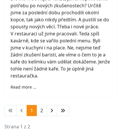
potřebu po nových zkušenostech? Určitě
jsme za poslední dobu prochodili okolní
kopce, tak jako nikdy předtím. A pustili se do
spousty nových věcí. Třeba i nové práce.
V restauraci už jsme pracovali. Teda spíš
kavárně, kde se vařilo polední menu. Byli
jsme v kuchyni i na place. Ne, nejsme teď
žádní zkušení baristi, ale víme o čem to je a
kafe do kelímku vám udělat dokážeme. Jenže
tohle není žádné kafe. To je úplně jiná
restauračka.
Read more …
1
2
Strana 1 z 2