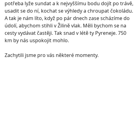
potřeba lyže sundat a k nejvyššímu bodu dojít po trávě,
usadit se do ní, kochat se výhledy a chroupat čokoládu.
A tak je nám líto, když po pár dnech zase scházíme do
údolí, abychom stihli v Žilině vlak. Měli bychom se na
cesty vydávat častěji. Tak snad v létě ty Pyreneje. 750
km by nás uspokojit mohlo.
Zachytili jsme pro vás některé momenty.