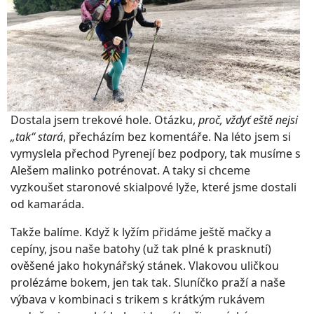
Dostala jsem trekové hole. Otázku,
proč, vždyť eště nejsi
„tak“ stará
, přecházím bez komentáře. Na léto jsem si
vymyslela přechod Pyrenejí bez podpory, tak musíme s
Alešem malinko potrénovat. A taky si chceme
vyzkoušet staronové skialpové lyže, které jsme dostali
od kamaráda.
Takže balíme. Když k lyžím přidáme ještě mačky a
cepíny, jsou naše batohy (už tak plné k prasknutí)
ověšené jako hokynářský stánek. Vlakovou uličkou
prolézáme bokem, jen tak tak. Sluníčko praží a naše
výbava v kombinaci s trikem s krátkým rukávem