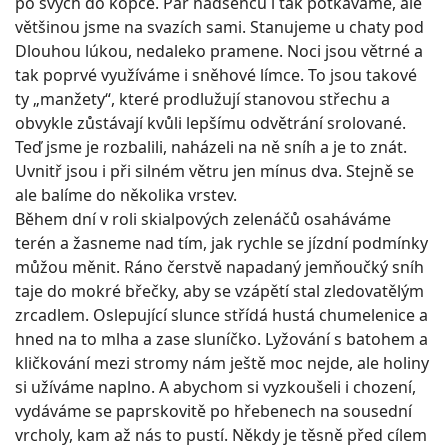
po svých do kopce. Pár nadšenců i tak potkáváme, ale
většinou jsme na svazích sami. Stanujeme u chaty pod
Dlouhou lúkou, nedaleko pramene. Noci jsou větrné a
tak poprvé využíváme i sněhové límce. To jsou takové
ty „manžety“, které prodlužují stanovou střechu a
obvykle zůstávají kvůli lepšímu odvětrání srolované.
Teď jsme je rozbalili, naházeli na ně sníh a je to znát.
Uvnitř jsou i při silném větru jen mínus dva. Stejně se
ale balíme do několika vrstev.
Během dní v roli skialpových zelenáčů osaháváme
terén a žasneme nad tím, jak rychle se jízdní podmínky
můžou měnit. Ráno čerstvě napadaný jemňoučký sníh
taje do mokré břečky, aby se vzápětí stal zledovatělým
zrcadlem. Oslepující slunce střídá hustá chumelenice a
hned na to mlha a zase sluníčko. Lyžování s batohem a
kličkování mezi stromy nám ještě moc nejde, ale holiny
si užíváme naplno. A abychom si vyzkoušeli i chození,
vydáváme se paprskovitě po hřebenech na sousední
vrcholy, kam až nás to pustí. Někdy je těsně před cílem