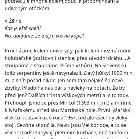
podněcuje mnohé kolemjdoucí k připomínkám a
udiveným otázkám.
V Žilině:
Kde je eště sneh?
No, doufáme, že tady u vás na kopci!
Procházíme kolem univerzity, pak kolem mezinárodní
holubářské (poštovní) stanice, přes závodní dráhu... A
stoupáme a stoupáme. Přímo vzhůru. Na Slovensku
toitž serpentiny ještě nevynalezli. Zlatý hůlky! 1000 m n.
m. a sníh pořád nikde. Jen sem tam nějaké špinavé
zbytky. Předbíhá nás pár s návleky na botách. Že by
přeci jen? Dalších tři sta výškových metrů a je to tady.
Přehoupli jsme se přes Minčol (1363 m n. m.) a míříme
k lyžařskému středisku Martinské hole. První lyžařský
vlek tu postavili už v roce 1957, teď ale všechny vleky
stojí. Sezóna skončila. Navíc jsou Velikonoce, a to se
všichni radši zabývají pletením korbáče, než funěním