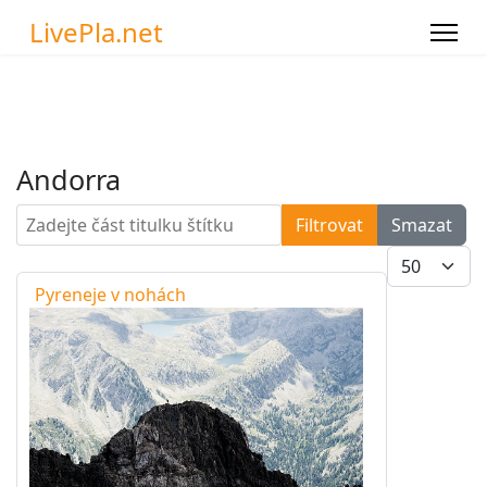
LivePla.net
Andorra
Zadejte část titulku štítku
Filtrovat
Smazat
Počet zobra
Pyreneje v nohách