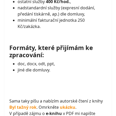
ostatní služby
400 Kč/hod.
,
nadstandardní služby (expresní dodání,
předání tiskárně, ap.) dle domluvy,
minimální fakturační jednotka 250
Kč/zakázka.
Formáty, které přijímám ke
zpracování:
doc, docx, odt, ppt,
jiné dle domluvy.
Sama taky píšu a nabízím autorské čtení z knihy
Byl tažný rok
. Omrkněte
ukázku
.
V případě zájmu o
e-knihu
v PDF mi napište