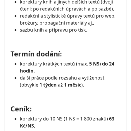
korektury knih a jiných delších textů (dvojí
čtení; po redakčních úpravách a po sazbě),
redakční a stylistické úpravy textů pro web,
brožury, propagační materiály aj.,
sazbu knih a přípravu pro tisk.
Termín dodání:
korektury krátkých textů (max.
5 NS
)
do 24
hodin
,
další práce podle rozsahu a vytíženosti
(obvykle
1 týden
až
1 měsíc
).
Ceník:
korektury do 10 NS (1 NS = 1 800 znaků)
63
Kč/NS
,