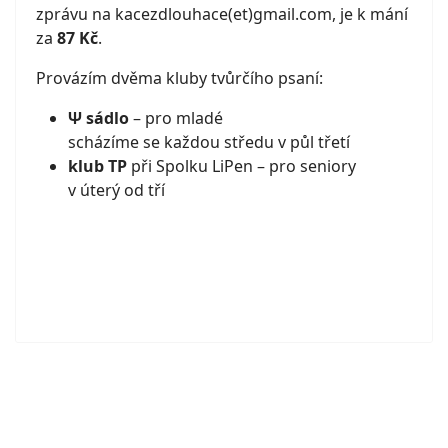
zprávu na kacezdlouhace(et)gmail.com, je k mání
za
87 Kč
.
Provázím dvěma kluby tvůrčího psaní:
Ψ sádlo
– pro mladé
scházíme se každou středu v půl třetí
klub TP
při Spolku LiPen – pro seniory
v úterý od tří