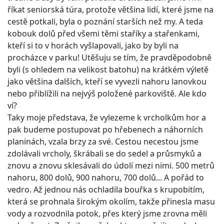
říkat seniorská túra, protože většina lidí, které jsme na
cestě potkali, byla o poznání starších než my. A teda
kobouk dolů před všemi těmi staříky a stařenkami,
kteří si to v horách vyšlapovali, jako by byli na
procházce v parku! Utěšuju se tím, že pravděpodobně
byli (s ohledem na velikost batohu) na krátkém výletě
jako většina dalších, kteří se vyvezli nahoru lanovkou
nebo přiblížili na nejvýš položené parkoviště. Ale kdo
ví?
Taky moje představa, že vylezeme k vrcholkům hor a
pak budeme postupovat po hřebenech a náhorních
planinách, vzala brzy za své. Cestou necestou jsme
zdolávali vrcholy, škrábali se do sedel a průsmyků a
znovu a znovu sklesávali do údolí mezi nimi. 500 metrů
nahoru, 800 dolů, 900 nahoru, 700 dolů... A pořád to
vedro. Až jednou nás ochladila bouřka s krupobitím,
která se prohnala širokým okolím, takže přinesla masu
vody a rozvodnila potok, přes který jsme zrovna měli