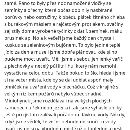
samé. Ráno to byly přes noc namočené vločky se
semínky a ořechy, které občas doplnily nasbírané
borůvky nebo ostružiny, k obědu plátek žitného chleba
s burákovým máslem a rajčatovým protlakem, svačiny
zajistily doma vyrobené tyčinky z datlí, semínek, máku,
brusinek ap. No a k večeři jsme každý den chystali
kuskus se zeleninovým bujónem. To bylo jediné teplé
jídlo za den a museli jsme dobře plánovat, kde si ho
budeme moct uvařit. Měli jsme s sebou jen lehký vařič
z plechovky a necelý půl litr lihu, který nám nemohl
vystačit na celou dobu. Takže pokud to šlo, hledali jsme
si na večer místa, kde by se dal udělat aspoň malý
ohníček na uvaření vody v plecháčku. Což v krajině s
velkým rizikem požárů nebylo vůbec snadné.
Miniohýnek jsme rozdělávali na velkých plochých
kamenech u řek nebo jezer a i tak jsme vyhaslé uhlíky
ještě pro jistotu zalévali pořádnou dávkou vody. Někdy,
když jsme věděli, že večer nebudeme končit u vody,
uvařili jsme si na vhodném místě už odpoledne a nesli