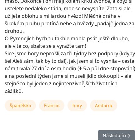
maso. Dokonce i oni mají kolem krku zvonce, a když si
ustelete nedaleko stáda, moc se nevyspíte. Zato si ale
užijete oblohu s miliardou hvězd! Mléčná dráha v
širokém pruhu protíná nebe a hvězdy „padají“ jedna za
druhou.
O Pyrenejích bych tu takhle mohla psát ještě dlouho,
ale víte co, sbalte se a vyražte tam!
Sice jsme hory neprošli za tři týdny bez podpory (kdyby
šel Aleš sám, tak by to dal), jak jsem si to vysnila – cesta
nám trvala 27 dní a osm hodin (+ 5 a půl dne stopování)
a na poslední týden jsme si museli jídlo dokoupit – ale
stejně to byl jeden z nejintenzivnějších životních
zážitků.
Španělsko
Francie
hory
Andorra
Další článek: Pyre
Následující