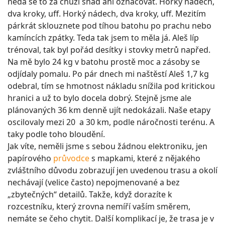
nedá se to za chůzi snad ani označovat. Horký nádech,
dva kroky, uff. Horký nádech, dva kroky, uff. Mezitím
párkrát sklouznete pod tíhou batohu po prachu nebo
kamíncích zpátky. Teda tak jsem to měla já. Aleš líp
trénoval, tak byl pořád desítky i stovky metrů napřed.
Na mě bylo 24 kg v batohu prostě moc a zásoby se
odjídaly pomalu. Po pár dnech mi naštěstí Aleš 1,7 kg
odebral, tím se hmotnost nákladu snížila pod kritickou
hranici a už to bylo docela dobrý. Stejně jsme ale
plánovaných 36 km denně ujít nedokázali. Naše etapy
oscilovaly mezi 20 a 30 km, podle náročnosti terénu. A
taky podle toho bloudění.
Jak víte, neměli jsme s sebou žádnou elektroniku, jen
papírového
průvodce
s mapkami, které z nějakého
zvláštního důvodu zobrazují jen uvedenou trasu a okolí
nechávají (velice často) nepojmenované a bez
„zbytečných“ detailů. Takže, když dorazíte k
rozcestníku, který zrovna nemíří vaším směrem,
nemáte se čeho chytit. Další komplikací je, že trasa je v