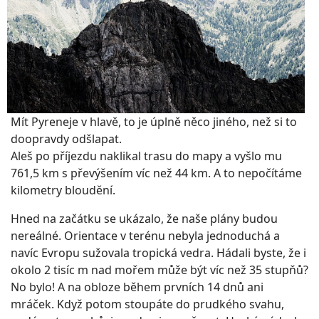
Mít Pyreneje v hlavě, to je úplně něco jiného, než si to
doopravdy odšlapat.
Aleš po příjezdu naklikal trasu do mapy a vyšlo mu
761,5 km s převýšením víc než 44 km. A to nepočítáme
kilometry bloudění.
Hned na začátku se ukázalo, že naše plány budou
nereálné. Orientace v terénu nebyla jednoduchá a
navíc Evropu sužovala tropická vedra. Hádali byste, že i
okolo 2 tisíc m nad mořem může být víc než 35 stupňů?
No bylo! A na obloze během prvních 14 dnů ani
mráček. Když potom stoupáte do prudkého svahu,