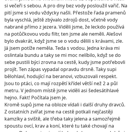
si večeři s sebou. A pro dny bez vody posloužil vařič. Na
pití jsme si vodu vždycky našli. Přestože řada pramenů
byla vyschlá, ještě zbývalo zdrojů dost, včetně vody
nabrané přímo z jezera. Viděli jsme, že leckdo používá
na potůčkovou vodu filtr, ten jsme ale neměli. Alešovi
bylo dvakrát, když jsme se o vodu dělili s krávami, zle.
Já jsem potíže neměla. Teda s vodou. Jedna kráva mi
oslintala bundu a taky se mi moc nelíbilo, když se do
sebe pustili býci zrovna na cestě, kudy jsme potřebovli
projít. Ten zápas vypadal opravdu drsně. Taky supi
bělohlaví, hodující na beranovi, vzbuzovali respekt.
Jsou to ptáci, co mají rozpětí křídel větší než 2 a půl
metru. V jednom místě jsme viděli asi šedesátihlavé
hejno. Fakt! Počítala jsem je.
Kromě supů jsme na obloze vídali i další druhy dravců.
Z ostatních zvířat jsme na cestě potkali nejčastěji
kamzíky a sviště, ale třeba taky jelena a samozřejmě
spoustu ovcí, krav a koní, které tu také chovají na