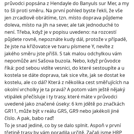
průvodci popsána z Hendayle do Banyuls sur Mer, a my
to šli proti směru. Na první pohled byste řekli, že vše
jen zrcadlově obrátíme, tzn. místo doprava půjdeme
doleva, místo na jih na sever, ale tak jednoduché to
není. Třeba, když je v popisu uvedeno: na rozcestí
půjdete rovně, nepoznáte kudy dál, protože v případě,
že jste na křižovatce ve tvaru písmene Y, nevíte z
jakého směru jste přišli. S tak malou odchylkou vám
nepomůže ani Sašova buzola. Nebo, když průvodce
říká: pod sebou vidíte vesnici, do které sestoupíte a u
kostela se dáte doprava, tak sice víte, jak se dostat ke
kostelu, ale co dál? Která z několika cest směřujících na
okolní vrcholky je ta pravá? A potom vám ještě nějaký
vtipálek přečísluje i ty trasy, které máte v průvodci
uvedené jako značené úseky: 6 km jdětě po značkách
GR11, může být v reálu GR5, GR9 nebo jakékoli jiné
číslo. A pak, babo raď!
To je snad jediné, co by se dalo splnit. Aspoň v první
třetině trasy by vám poradila určitě. Začali jsme HRP