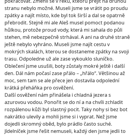
pokračovat. Změnil se v řeku, kteoru přejít na druhou
stranu nebylo možné. Museli jsme se vrátit po proudu
zpátky a najít místo, kde byl tok širší a dal se opatrně
přebrodit. Stejně mi ale Aleš musel pomoct podanou
hůlkou, protože proud vody, která mi sahala do půli
stehen, mě nebezpečně strhával. A ani na druhé straně
ještě nebylo vyhráno. Museli jsme najít cestu v
mokrých skalách, kterou se dostaneme zpátky na svoji
trasu. Odpoledne už ale zase vykouklo sluníčko.
Oblečení jsme usušili, boty zůstaly mokré ještě i další
den. Dál nám počasí zase přálo – „hřálo“. Většinou až
moc, sem tam se ale přece jen dostavila odpolední
krátká přeháňka pro osvěžení.
Další osvěžení nám přinášela i chladná jezera s
azurovou vodou. Ponořit se do ní a na chvíli zchladit
rozpálenou kůži byl slastný pocit. Taky nohy si bez bot
nakrátko ulevily a mohli jsme si i vyprat. Než jsme
dojedli skromný oběd, bylo prádlo často suché.
Jídelníček jsme řešit nemuseli, každý den jsme jedli to