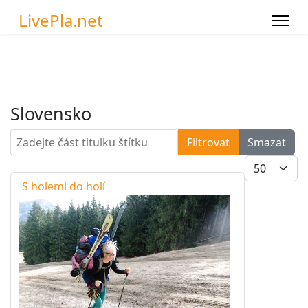
LivePla.net
Slovensko
Zadejte část titulku štítku
Filtrovat
Smazat
Počet zobra
S holemi do holí