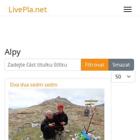
LivePla.net
Alpy
Zadejte část titulku štítku
Filtrovat
Smazat
Počet zobra
Dva dva sedm sedm