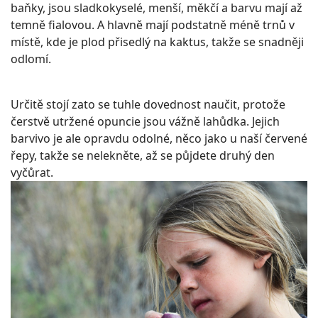
baňky, jsou sladkokyselé, menší, měkčí a barvu mají až
temně fialovou. A hlavně mají podstatně méně trnů v
místě, kde je plod přisedlý na kaktus, takže se snadněji
odlomí.
Určitě stojí zato se tuhle dovednost naučit, protože
čerstvě utržené opuncie jsou vážně lahůdka. Jejich
barvivo je ale opravdu odolné, něco jako u naší červené
řepy, takže se nelekněte, až se půjdete druhý den
vyčůrat.