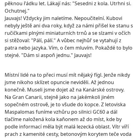
pěknou řádku let. Lákají nás: "Sesedni z kola. Utrhni si.
Ochutnej."
Jauvajs! Vždycky jim naletíme. Nepoučitelní. Kubovi
nebyly ještě ani dva roky, když za námi přišel ke stanu s
ručičkami plnými miniaturních trnů a se slzami v očích
si stěžoval: "Pálí, pálí." A vůbec nejhůř se vytahují z
patra nebo jazyka. Vím, o čem mluvím. Pokaždé to bylo
stejné. "Dám si aspoň jednu." Jauvajs!
Místní lidé na to přeci musí mít nějaký fígl. Jenže nikdy
jsme nikoho sklízet opuncie neviděli. Až jednou
konečně. Museli jsme dojet až na Kanárské ostrovy.
Na Gran Canarii, stejně jako na jakémkoli jiném
sopečném ostrově, je to všude do kopce. Z letoviska
Maspalomas funíme vzhůru po silnici GC60 a dál
tlačíme naložená kola kaňonem až do míst, kde by
podle informací měla být malá lezecká oblast. Vítr víří
prach z kamenité cesty, betonovým korytem teče voda