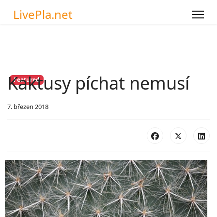
LivePla.net
Kaktusy píchat nemusí
Featured
7. březen 2018