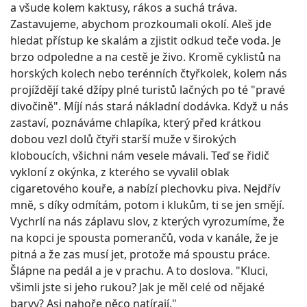
a všude kolem kaktusy, rákos a suchá tráva.
Zastavujeme, abychom prozkoumali okolí. Aleš jde
hledat přístup ke skalám a zjistit odkud teče voda. Je
brzo odpoledne a na cestě je živo. Kromě cyklistů na
horských kolech nebo terénních čtyřkolek, kolem nás
projíždějí také džípy plné turistů lačných po té "pravé
divočině". Míjí nás stará nákladní dodávka. Když u nás
zastaví, poznáváme chlapíka, který před krátkou
dobou vezl dolů čtyři starší muže v širokých
kloboucích, všichni nám vesele mávali. Teď se řidič
vykloní z okýnka, z kterého se vyvalil oblak
cigaretového kouře, a nabízí plechovku piva. Nejdřív
mně, s díky odmítám, potom i klukům, ti se jen smějí.
Vychrlí na nás záplavu slov, z kterých vyrozumíme, že
na kopci je spousta pomerančů, voda v kanále, že je
pitná a že zas musí jet, protože má spoustu práce.
Šlápne na pedál a je v prachu. A to doslova. "Kluci,
všimli jste si jeho rukou? Jak je měl celé od nějaké
barvy? Asi nahoře něco natírají."