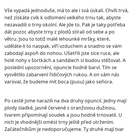
Vše vypadá jednoduše, má to ale i svá úskalí. Chvíli trvá,
než získáte cvik k odlomení velkého trnu tak, abyste
nezavadili o trny okolní. Ale jde to. Pak je taky potřeba
dát pozor, abyste trny z plodů stírali od sebe a po
větru. Jsou to totiž malé lehounké mršky, které,
uděláte-li to naopak, víří vzduchem a snadno se vám
zabodají aspoň do nohou. Ušetřili jste sice ruce, ale
holé nohy v šortkách a sandálech si budou stěžovat. A
poslední upozornění, opuncie hodně barví. Tím se
vysvětlilo zabarvení řidičových rukou. A on sám nás
varoval, že budeme mít boca (pusu) jako seňora.
Po cestě jsme narazili na dva druhy opuncií. Jedny mají
plody sladké, jasně červené s oranžovou dužinou,
tvarem připomínají soudek a jsou hodně trnovaté. U
nich je vhodnější omést trny ještě před utržením.
Začátečníkům je nedoporučujeme. Ty druhé mají tvar