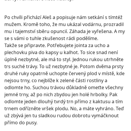
Po chvíli přichází Aleš a popisuje nám setkání s tímtéž
mužem. Kromě toho, že mu ukázal vodárnu, prozradil
mu i tajemství sběru opuncií. Záhada je vyřešena. A my
se s vámi o tuhle zkušenost rádi podělíme.
Takže se připravte. Potřebujete jointa za ucho a
plechovku piva do kapsy u kalhot. To sice snad není
úplně nezbytné, ale má to styl. Jednou rukou utrhněte
trs suché trávy. To už nezbytné je. Potom dvěma prsty
druhé ruky opatrně uchopte červený plod v místě, kde
nejsou trny, co nejblíže k zelené části rostliny a
odlomte ho. Suchou trávou důkladně omeťte všechny
jemné trny, až po nich zbydou jen holé hrbolky. Pak
odlomte jeden dlouhý tvrdý trn přímo z kaktusu a tím
trnem odřízněte vršek plodu. No, a máte vyhráno. Teď
už zbývá jen tu sladkou rudou dobrotu vymáčknout
přímo do pusy.