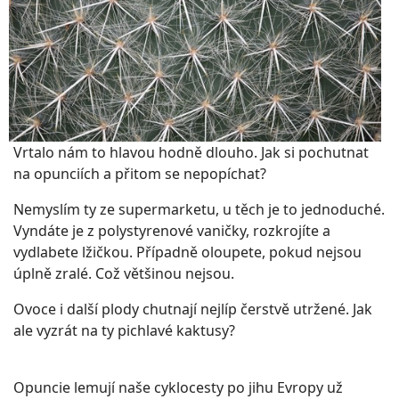
Vrtalo nám to hlavou hodně dlouho. Jak si pochutnat
na opunciích a přitom se nepopíchat?
Nemyslím ty ze supermarketu, u těch je to jednoduché.
Vyndáte je z polystyrenové vaničky, rozkrojíte a
vydlabete lžičkou. Případně oloupete, pokud nejsou
úplně zralé. Což většinou nejsou.
Ovoce i další plody chutnají nejlíp čerstvě utržené. Jak
ale vyzrát na ty pichlavé kaktusy?
Opuncie lemují naše cyklocesty po jihu Evropy už