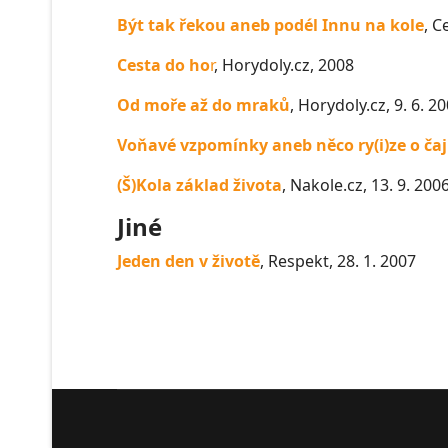
Být tak řekou aneb podél Innu na kole
, C
Cesta do ho
r
, Horydoly.cz, 2008
Od moře až do mraků
, Horydoly.cz, 9. 6. 2
Voňavé vzpomínky aneb něco ry(i)ze o čaj
(Š)Kola základ života
, Nakole.cz, 13. 9. 200
Jiné
Jeden den v životě
, Respekt, 28. 1. 2007