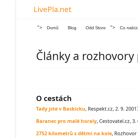
LivePla.net
">
">
Domů
Blog
Odd Store
Co nabíz
Články a rozhovory 
O cestách
Tady jste v Baskicku
, Respekt.cz, 2. 9. 2001
Baranec pro malé horaly
, Cestovatel.cz, 3.
2752 kilometrů s dětmi na kole
, Rozhovor 